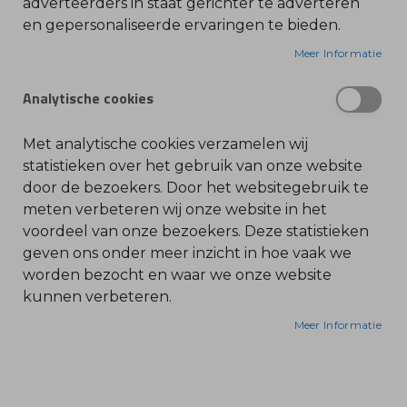
adverteerders in staat gerichter te adverteren
en gepersonaliseerde ervaringen te bieden.
O
l
i
Meer Informatie
e
-
&
Analytische cookies
B
e
n
z
Met analytische cookies verzamelen wij
i
n
statistieken over het gebruik van onze website
e
door de bezoekers. Door het websitegebruik te
B
meten verbeteren wij onze website in het
l
voordeel van onze bezoekers. Deze statistieken
a
d
geven ons onder meer inzicht in hoe vaak we
b
l
worden bezocht en waar we onze website
a
kunnen verbeteren.
z
e
r
Meer Informatie
s
O
n
d
e
r