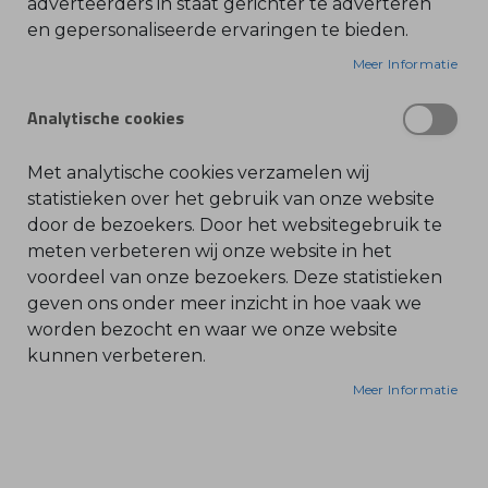
adverteerders in staat gerichter te adverteren
en gepersonaliseerde ervaringen te bieden.
O
l
i
Meer Informatie
e
-
&
Analytische cookies
B
e
n
z
Met analytische cookies verzamelen wij
i
n
statistieken over het gebruik van onze website
e
door de bezoekers. Door het websitegebruik te
B
meten verbeteren wij onze website in het
l
voordeel van onze bezoekers. Deze statistieken
a
d
geven ons onder meer inzicht in hoe vaak we
b
l
worden bezocht en waar we onze website
a
kunnen verbeteren.
z
e
r
Meer Informatie
s
O
n
d
e
r