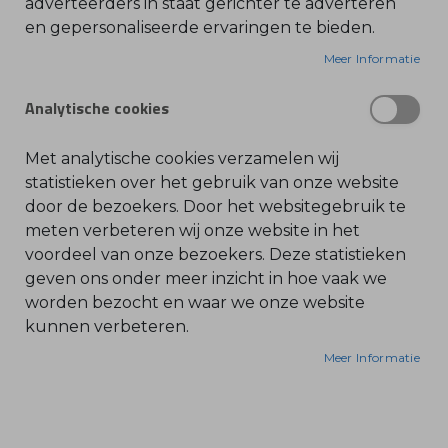
adverteerders in staat gerichter te adverteren
en gepersonaliseerde ervaringen te bieden.
O
l
i
Meer Informatie
e
-
&
Analytische cookies
B
e
n
z
Met analytische cookies verzamelen wij
i
n
statistieken over het gebruik van onze website
e
door de bezoekers. Door het websitegebruik te
B
meten verbeteren wij onze website in het
l
voordeel van onze bezoekers. Deze statistieken
a
d
geven ons onder meer inzicht in hoe vaak we
b
l
worden bezocht en waar we onze website
a
kunnen verbeteren.
z
e
r
Meer Informatie
s
O
n
d
e
r