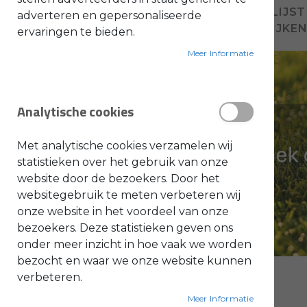
VOEG TOE AAN VERLANGLIJST
adverteren en gepersonaliseerde
O
TOEVOEGEN OM TE VERGELIJKE
ervaringen te bieden.
l
i
e
Meer Informatie
-
&
B
e
n
Analytische cookies
z
i
n
e
Met analytische cookies verzamelen wij
B
statistieken over het gebruik van onze
l
website door de bezoekers. Door het
a
d
websitegebruik te meten verbeteren wij
b
l
onze website in het voordeel van onze
a
bezoekers. Deze statistieken geven ons
z
e
onder meer inzicht in hoe vaak we worden
r
s
bezocht en waar we onze website kunnen
O
n
verbeteren.
d
e
Meer Informatie
r