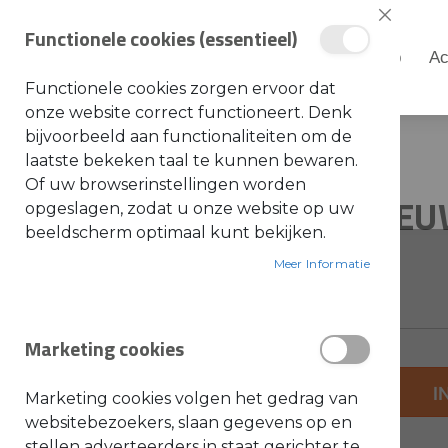
Sluiten
Functionele cookies (essentieel)
Shop
Ac
Shop
Functionele cookies zorgen ervoor dat
S
onze website correct functioneert. Denk
t
i
bijvoorbeeld aan functionaliteiten om de
Home
545158033 IS NIEUW NR
h
laatste bekeken taal te kunnen bewaren.
l
Ga
Ga
Of uw browserinstellingen worden
A
545158033 IS NIE
naar
naar
opgeslagen, zodat u onze website op uw
c
c
het
het
beeldscherm optimaal kunt bekijken.
e
einde
s
begin
SKU: 5451580333132
s
Meer Informatie
van
van
o
i
de
de
r
e
afbeeldingen-
afbeeldingen-
s
Marketing cookies
gallerij
gallerij
a
l
g
+
e
I
Marketing cookies volgen het gedrag van
m
-
e
websitebezoekers, slaan gegevens op en
e
stellen adverteerders in staat gerichter te
n