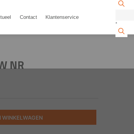
tueel
Contact
Klantenservice
×
UW NR
N WINKELWAGEN