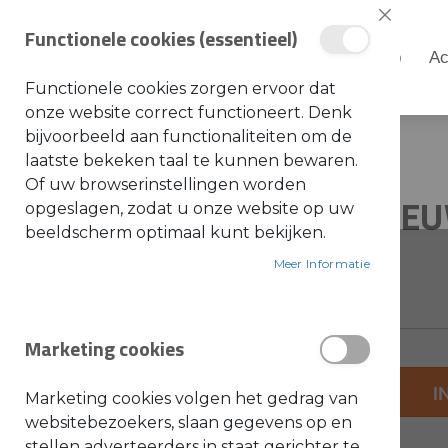
Sluiten
Functionele cookies (essentieel)
Shop
Ac
Shop
Functionele cookies zorgen ervoor dat
S
onze website correct functioneert. Denk
t
i
bijvoorbeeld aan functionaliteiten om de
Home
5101863NV IS NIEUW NR
h
laatste bekeken taal te kunnen bewaren.
l
Ga
Ga
Of uw browserinstellingen worden
A
5101863NV IS NIE
naar
naar
opgeslagen, zodat u onze website op uw
c
c
het
het
beeldscherm optimaal kunt bekijken.
e
einde
s
begin
SKU: 5101863
s
Meer Informatie
van
van
o
i
de
de
r
e
afbeeldingen-
afbeeldingen-
s
Marketing cookies
gallerij
gallerij
a
l
g
+
e
I
Marketing cookies volgen het gedrag van
m
-
e
websitebezoekers, slaan gegevens op en
e
stellen adverteerders in staat gerichter te
n