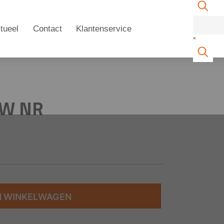
tueel
Contact
Klantenservice
×
UW NR
N WINKELWAGEN