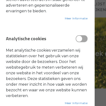
VOEG TOE AAN VERLANGLIJST
adverteren en gepersonaliseerde
O
TOEVOEGEN OM TE VERGELIJKE
ervaringen te bieden.
l
i
e
Meer Informatie
-
&
B
e
n
Analytische cookies
z
i
n
e
Met analytische cookies verzamelen wij
B
statistieken over het gebruik van onze
l
website door de bezoekers. Door het
a
d
websitegebruik te meten verbeteren wij
b
l
onze website in het voordeel van onze
a
bezoekers. Deze statistieken geven ons
z
e
onder meer inzicht in hoe vaak we worden
r
s
bezocht en waar we onze website kunnen
O
n
verbeteren.
d
e
Meer Informatie
r