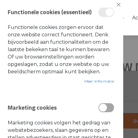
Sluiten
Functionele cookies (essentieel)
Shop
Ac
Shop
Functionele cookies zorgen ervoor dat
S
onze website correct functioneert. Denk
t
i
bijvoorbeeld aan functionaliteiten om de
Home
4101009 IS NIEUW NR
h
laatste bekeken taal te kunnen bewaren.
l
Ga
Ga
Of uw browserinstellingen worden
A
4101009 IS NIEUW
naar
naar
opgeslagen, zodat u onze website op uw
c
c
het
het
beeldscherm optimaal kunt bekijken.
e
einde
s
begin
SKU: 752109
s
Meer Informatie
van
van
o
i
de
de
r
e
afbeeldingen-
afbeeldingen-
s
Marketing cookies
gallerij
gallerij
a
l
g
+
e
I
Marketing cookies volgen het gedrag van
m
-
e
websitebezoekers, slaan gegevens op en
e
stellen adverteerders in staat gerichter te
n