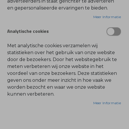
adverteerders in staat gerichter te adverteren
en gepersonaliseerde ervaringen te bieden.
O
l
i
Meer Informatie
e
-
&
Analytische cookies
B
e
n
z
Met analytische cookies verzamelen wij
i
n
statistieken over het gebruik van onze website
e
door de bezoekers. Door het websitegebruik te
B
meten verbeteren wij onze website in het
l
voordeel van onze bezoekers. Deze statistieken
a
d
geven ons onder meer inzicht in hoe vaak we
b
l
worden bezocht en waar we onze website
a
kunnen verbeteren.
z
e
r
Meer Informatie
s
O
n
d
e
r