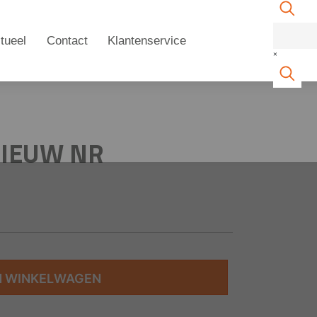
tueel
Contact
Klantenservice
×
NIEUW NR
N WINKELWAGEN