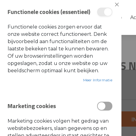
Sluiten
Functionele cookies (essentieel)
Shop
Ac
Shop
Functionele cookies zorgen ervoor dat
S
onze website correct functioneert. Denk
t
i
bijvoorbeeld aan functionaliteiten om de
Home
1842102005KR IS NIEUW NR
h
laatste bekeken taal te kunnen bewaren.
l
Ga
Ga
Of uw browserinstellingen worden
A
1842102005KR IS 
naar
naar
opgeslagen, zodat u onze website op uw
c
c
het
het
beeldscherm optimaal kunt bekijken.
e
einde
s
begin
SKU: 750421
s
Meer Informatie
van
van
o
i
de
de
r
e
afbeeldingen-
afbeeldingen-
s
Marketing cookies
gallerij
gallerij
a
l
g
+
e
I
Marketing cookies volgen het gedrag van
m
-
e
websitebezoekers, slaan gegevens op en
e
stellen adverteerders in staat gerichter te
n