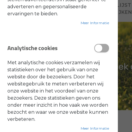
VOEG TOE AAN VERLANGLIJST
adverteren en gepersonaliseerde
O
TOEVOEGEN OM TE VERGELIJKE
ervaringen te bieden.
l
i
e
Meer Informatie
-
&
B
e
n
Analytische cookies
z
i
n
e
Met analytische cookies verzamelen wij
B
statistieken over het gebruik van onze
l
website door de bezoekers. Door het
a
d
websitegebruik te meten verbeteren wij
b
l
onze website in het voordeel van onze
a
bezoekers. Deze statistieken geven ons
z
e
onder meer inzicht in hoe vaak we worden
r
s
bezocht en waar we onze website kunnen
O
n
verbeteren.
d
e
Meer Informatie
r