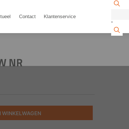
tueel
Contact
Klantenservice
×
UW NR
N WINKELWAGEN