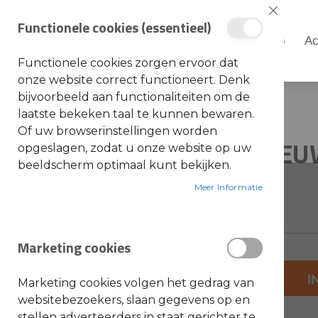
Sluiten
Functionele cookies (essentieel)
Shop
Ac
Shop
Functionele cookies zorgen ervoor dat
S
onze website correct functioneert. Denk
t
i
bijvoorbeeld aan functionaliteiten om de
Home
040403GYS IS NIEUW NR
h
laatste bekeken taal te kunnen bewaren.
l
Ga
Ga
Of uw browserinstellingen worden
A
040403GYS IS NIE
naar
naar
opgeslagen, zodat u onze website op uw
c
c
het
het
beeldscherm optimaal kunt bekijken.
e
einde
s
begin
SKU: WP24500
s
Meer Informatie
van
van
o
i
de
de
r
e
afbeeldingen-
afbeeldingen-
s
Marketing cookies
gallerij
gallerij
a
l
g
+
e
I
Marketing cookies volgen het gedrag van
m
-
e
websitebezoekers, slaan gegevens op en
e
stellen adverteerders in staat gerichter te
n