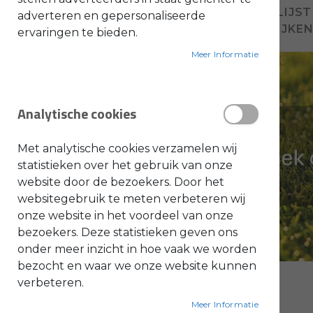
VOEG TOE AAN VERLANGLIJST
adverteren en gepersonaliseerde
O
TOEVOEGEN OM TE VERGELIJKE
ervaringen te bieden.
l
i
e
Meer Informatie
-
&
B
e
n
Analytische cookies
z
i
n
e
Met analytische cookies verzamelen wij
B
statistieken over het gebruik van onze
l
website door de bezoekers. Door het
a
d
websitegebruik te meten verbeteren wij
b
l
onze website in het voordeel van onze
a
bezoekers. Deze statistieken geven ons
z
e
onder meer inzicht in hoe vaak we worden
r
s
bezocht en waar we onze website kunnen
O
n
verbeteren.
d
e
Meer Informatie
r